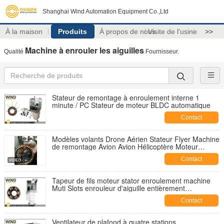
Shanghai Wind Automation Equipment Co.,Ltd
À la maison
Produits
À propos de nous
Visite de l'usine
>>
Machine à enrouler les aiguilles
Qualité
Fournisseur.
Stateur de remontage à enroulement interne 1
minute / PC Stateur de moteur BLDC automatique
Contact
Modèles volants Drone Aérien Stateur Flyer Machine
de remontage Avion Avion Hélicoptère Moteur
Outrunner
Contact
Tapeur de fils moteur stator enroulement machine
Muti Slots enrouleur d'aiguille entièrement
automatique
Contact
Ventilateur de plafond à quatre stations