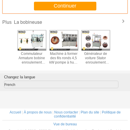
Continuer
La bobineuse
Plus
e droit
Commutateur
Machine à former
Générateur de
Machi
oteurs
Armature bobine
des fils ronds 4,5
voiture Stator
enroulem
MSM et
enroulement
kW pompe à huile
enroulement
bobine à
V
machine pour
automobile
ondulatoire
magnéti
aspirateurs
moteur rotor
bobine et
station 
marteaux moteur
armature
machine
Changez la langue
d'outil électrique
d'insertion de coin
pour l'alternateur
French
Accueil
|
À propos de nous
|
Nous contacter
|
Plan du site
|
Politique de
confidentialité
Vue de bureau