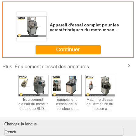
Appareil d'essai complet pour les
caractéristiques du moteur sans
charge
Continuer
Équipement d'essai des armatures
Plus
ement
Équipement
Équipement
Machine d'essai
Équipe
ai de
d'essai du moteur
d'essai de la
de l'armature du
d'essa
ture de
électrique BLDC
rondeur du
moteur à
l'armatu
e tourne
Dynamomètre
commutateur pour
démarrage
moteur de 
pendant la
hystérésis Testeur
moteur électrique
automatique pour
à mot
 double
de tension et de
à courant continu
les fentes
d'autom
Changez la langue
ATS-02
courant RPM
brossé
inférieures à 36
Testeur de
d'isola
French
Analyse 