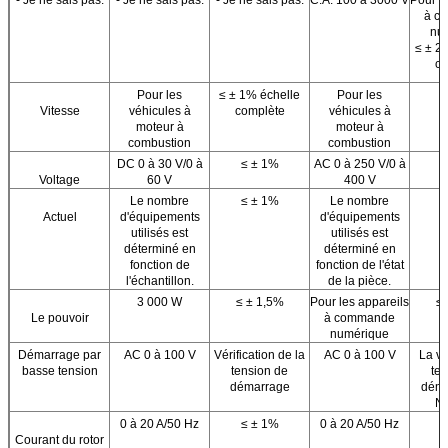
à c
nu
≤ ± 2
co
Pour les
≤ ± 1% échelle
Pour les
≤
Vitesse
véhicules à
complète
véhicules à
moteur à
moteur à
combustion
combustion
DC 0 à 30 V/0 à
≤ ± 1%
AC 0 à 250 V/0 à
≤
Voltage
60 V
400 V
Le nombre
≤ ± 1%
Le nombre
≤
Actuel
d'équipements
d'équipements
utilisés est
utilisés est
déterminé en
déterminé en
fonction de
fonction de l'état
l'échantillon.
de la pièce.
3 000 W
≤ ± 1,5%
Pour les appareils
≤ 
Le pouvoir
à commande
numérique
Démarrage par
AC 0 à 100 V
Vérification de la
AC 0 à 100 V
La va
basse tension
tension de
te
démarrage
déma
N
0 à 20 A/50 Hz
≤ ± 1%
0 à 20 A/50 Hz
≤
Courant du rotor