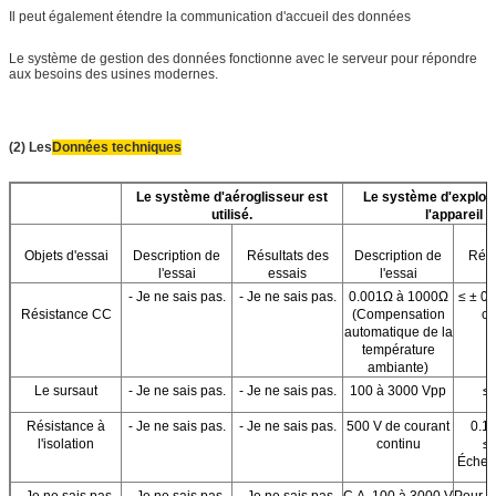
Il peut également étendre la communication d'accueil des données
Le système de gestion des données fonctionne avec le serveur pour répondre
aux besoins des usines modernes.
(2) Les
Données techniques
Le système d'aéroglisseur est
Le système d'exploit
utilisé.
l'appareil
Objets d'essai
Description de
Résultats des
Description de
Résu
l'essai
essais
l'essai
e
- Je ne sais pas.
- Je ne sais pas.
0.001Ω à 1000Ω
≤ ± 0
Résistance CC
(Compensation
co
automatique de la
température
ambiante)
Le sursaut
- Je ne sais pas.
- Je ne sais pas.
100 à 3000 Vpp
≤ 
Résistance à
- Je ne sais pas.
- Je ne sais pas.
500 V de courant
0.1
l'isolation
continu
≤ 
Échell
- Je ne sais pas.
- Je ne sais pas.
- Je ne sais pas.
C.A. 100 à 3000 V
Pour l