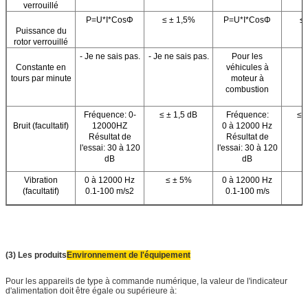
verrouillé
P=U*I*CosΦ
≤ ± 1,5%
P=U*I*CosΦ
≤ 
Puissance du
rotor verrouillé
- Je ne sais pas.
- Je ne sais pas.
Pour les
Constante en
véhicules à
tours par minute
moteur à
combustion
Fréquence: 0-
≤ ± 1,5 dB
Fréquence:
≤ 
Bruit (facultatif)
12000HZ
0 à 12000 Hz
Résultat de
Résultat de
l'essai: 30 à 120
l'essai: 30 à 120
dB
dB
Vibration
0 à 12000 Hz
≤ ± 5%
0 à 12000 Hz
≤
(facultatif)
0.1-100 m/s2
0.1-100 m/s
(3) Les produits
Environnement de l'équipement
Pour les appareils de type à commande numérique, la valeur de l'indicateur
d'alimentation doit être égale ou supérieure à: