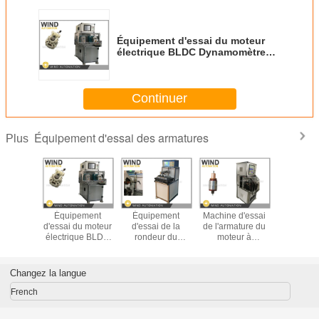
Équipement d'essai du moteur
électrique BLDC Dynamomètre
hystérésis Testeur de tension et
de courant RPM
Continuer
Équipement d'essai des armatures
Plus
ement
Équipement
Équipement
Machine d'essai
Équipe
ai de
d'essai du moteur
d'essai de la
de l'armature du
d'essa
ture de
électrique BLDC
rondeur du
moteur à
l'armatu
e tourne
Dynamomètre
commutateur pour
démarrage
moteur de 
pendant la
hystérésis Testeur
moteur électrique
automatique pour
à mot
 double
de tension et de
à courant continu
les fentes
d'autom
Changez la langue
ATS-02
courant RPM
brossé
inférieures à 36
Testeur de
d'isola
French
Analyse 
quali