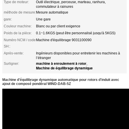
Type de moteur:
Outil électrique, perceuse, marteau, ranhura,
commutateur à rainures
méthode de mesure:
Mesure automatique
gare:
Une gare
Couleur machine:
Blanc ou par client exigence
Poids de la pièce:
0.1~1.6KGS (peut être personnalisé jusqu'à 5KGS)
Numéro NCM / code
Machine d'équilibrage 9031100090
SH::
Après-vente:
Ingénieurs disponibles pour entretenir les machines à
l’étranger
machine à enroulement à rotor
Surligner:
,
Machine de équilibrage dynamique
Machine d'équilibrage dynamique automatique pour rotors d'induit avec
ajout de composé pondéral WIND-DAB-5Z