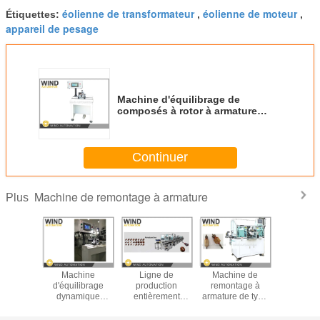
éolienne de transformateur
éolienne de moteur
Étiquettes:
,
,
appareil de pesage
Machine d'équilibrage de
composés à rotor à armature
dynamique automatique ajoutant
du poids
Continuer
Machine de remontage à armature
Plus
ur de
Machine
Ligne de
Machine de
5Slot Ar
n solaire
d'équilibrage
production
remontage à
Roto
 machine
dynamique
entièrement
armature de type
Enroul
ontage
automatique pour
automatique de
volant
machine à
r volant
rotor à petites
moteur à
entièrement
à courant 