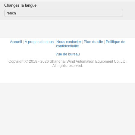
ur rotor
armatures
commutateur DC
automatique à 4
moteur à 
Changez la langue
uleur
pôles
stations
uleur
ODD
French
Accueil
|
À propos de nous
|
Nous contacter
|
Plan du site
|
Politique de
confidentialité
Vue de bureau
Copyright © 2018 - 2026 Shanghai Wind Automation Equipment Co.,Ltd.
All rights reserved.