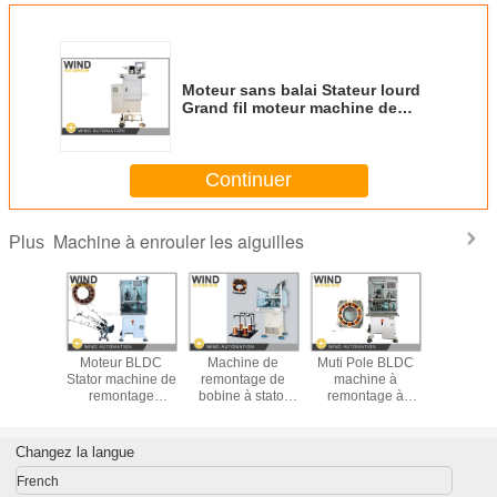
Moteur sans balai Stateur lourd
Grand fil moteur machine de
remontage Hauteur de la pile
inférieure à 8'
Continuer
Machine à enrouler les aiguilles
Plus
s machine
Moteur BLDC
Machine de
Muti Pole BLDC
Comm
ontage
Stator machine de
remontage de
machine à
produire u
lle BLDC
remontage
bobine à stator
remontage à
de stat
ator 1,13
d'aiguille Cam
ombragé quatre
moteur plus
stratificati
7 fil de
Design 3 aiguilles
pôles moteur
rapide que trois
au moteu
vre
400PRM en fente
segmenté WIND-
têtes de
avec une 
Changez la langue
rapide
1A-TSM
remontage
de remo
d'aigu
French