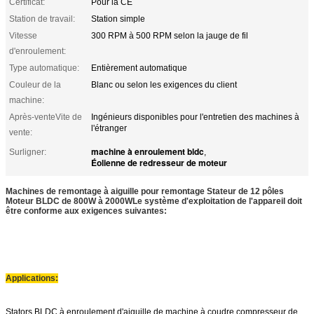
Certificat:
Pour la CE
Station de travail:
Station simple
Vitesse
300 RPM à 500 RPM selon la jauge de fil
d'enroulement:
Type automatique:
Entièrement automatique
Couleur de la
Blanc ou selon les exigences du client
machine:
Après-venteVite de
Ingénieurs disponibles pour l'entretien des machines à
l'étranger
vente:
machine à enroulement bldc
Surligner:
,
Éolienne de redresseur de moteur
Machines de remontage à aiguille pour remontage Stateur de 12 pôles
Moteur BLDC de 800W à 2000W
Le système d'exploitation de l'appareil doit
être conforme aux exigences suivantes:
Applications:
Stators BLDC à enroulement d'aiguille de machine à coudre,compresseur de