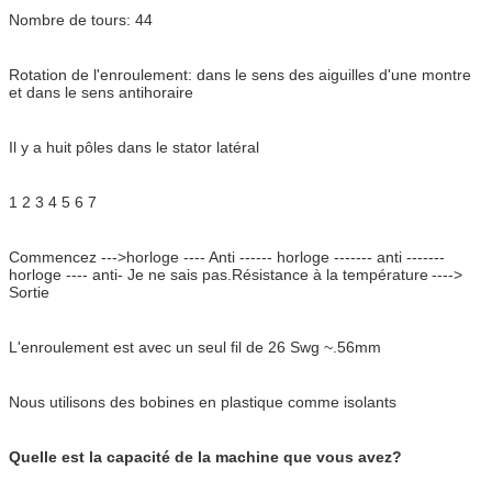
Nombre de tours: 44
Rotation de l'enroulement: dans le sens des aiguilles d'une montre
et dans le sens antihoraire
Il y a huit pôles dans le stator latéral
1 2 3 4 5 6 7
Commencez --->horloge ---- Anti ------ horloge ------- anti -------
horloge ---- anti
- Je ne sais pas.
Résistance à la température
---->
Sortie
L'enroulement est avec un seul fil de 26 Swg ~.56mm
Nous utilisons des bobines en plastique comme isolants
Quelle est la capacité de la machine que vous avez?