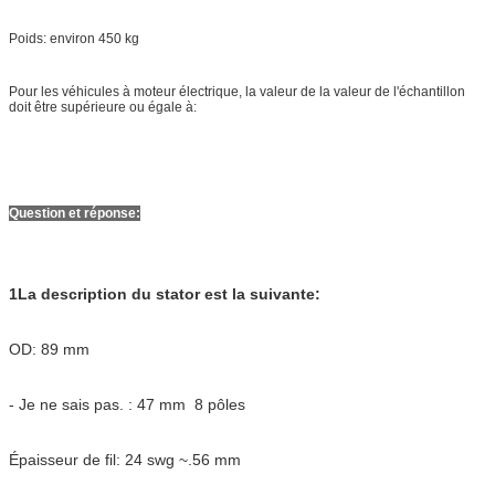
Poids: environ 450 kg
Pour les véhicules à moteur électrique, la valeur de la valeur de l'échantillon
doit être supérieure ou égale à:
Question et réponse:
1La description du stator est la suivante:
OD: 89 mm
- Je ne sais pas. : 47 mm
8 pôles
Épaisseur de fil: 24 swg ~.56 mm