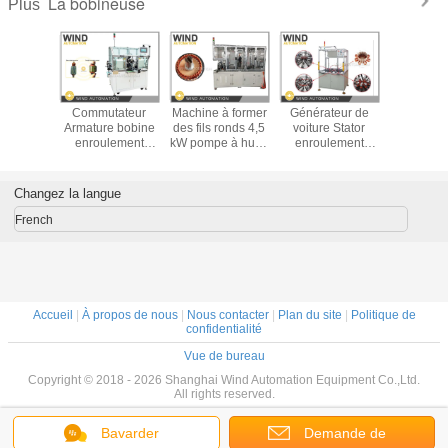
La bobineuse
Plus
e droit
Commutateur
Machine à former
Générateur de
Machi
oteurs
Armature bobine
des fils ronds 4,5
voiture Stator
enroulem
MSM et
enroulement
kW pompe à huile
enroulement
bobine à
V
machine pour
automobile
ondulatoire
magnéti
aspirateurs
moteur rotor
bobine et
station 
marteaux moteur
armature
machine
Changez la langue
d'outil électrique
d'insertion de coin
pour l'alternateur
French
Accueil
|
À propos de nous
|
Nous contacter
|
Plan du site
|
Politique de
confidentialité
Vue de bureau
Copyright © 2018 - 2026 Shanghai Wind Automation Equipment Co.,Ltd.
All rights reserved.
Bavarder
Demande de