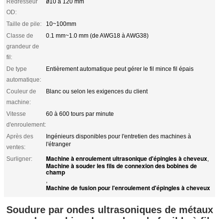
Redresseur
ø10 à 120 mm
OD:
Taille de pile:
10~100mm
Classe de
0.1 mm~1.0 mm (de AWG18 à AWG38)
grandeur de
fil:
De type
Entièrement automatique peut gérer le fil mince fil épais
automatique:
Couleur de
Blanc ou selon les exigences du client
machine:
Vitesse
60 à 600 tours par minute
d'enroulement:
Après des
Ingénieurs disponibles pour l'entretien des machines à
l'étranger
ventes:
Machine à enroulement ultrasonique d'épingles à cheveux
Surligner:
,
Machine à souder les fils de connexion des bobines de
champ
,
Machine de fusion pour l'enroulement d'épingles à cheveux
Soudure par ondes ultrasoniques de métaux