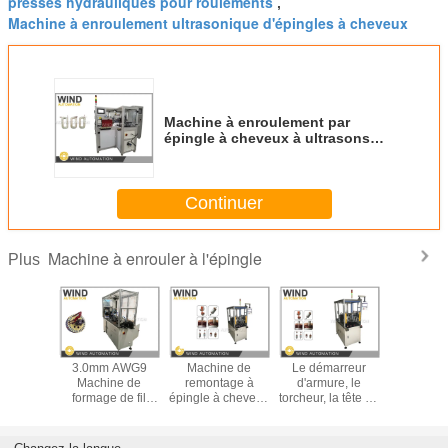
presses hydrauliques pour roulements
,
Machine à enroulement ultrasonique d'épingles à cheveux
Machine à enroulement par
épingle à cheveux à ultrasons
pour le champ
Continuer
Machine à enrouler à l'épingle
Plus
strie
3.0mm AWG9
Machine de
Le démarreur
TIG so
utique
Machine de
remontage à
d'armure, le
machin
achine de
formage de fil
épingle à cheveux
torcheur, la tête de
remonta
tage à
rond pour la
de type vertical
conducteur
broch
à cheveux
fabrication
horizontale, la
chev
e de fil
d'armatures de
machine de
commut