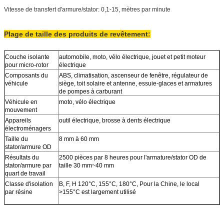
Vitesse de transfert d'armure/stator: 0,1-15, mètres par minute
Plage de taille des produits de revêtement:
Couche isolante
automobile, moto, vélo électrique, jouet et petit moteur
pour micro-rotor
électrique
Composants du
ABS, climatisation, ascenseur de fenêtre, régulateur de
véhicule
siège, toit solaire et antenne, essuie-glaces et armatures
de pompes à carburant
Véhicule en
moto, vélo électrique
mouvement
Appareils
outil électrique, brosse à dents électrique
électroménagers
Taille du
8 mm à 60 mm
stator/armure OD
Résultats du
2500 pièces par 8 heures pour l'armature/stator OD de
stator/armure par
taille 30 mm~40 mm
quart de travail
Classe d'isolation
B, F, H 120°C, 155°C, 180°C, Pour la Chine, le local
par résine
>155°C est largement utilisé