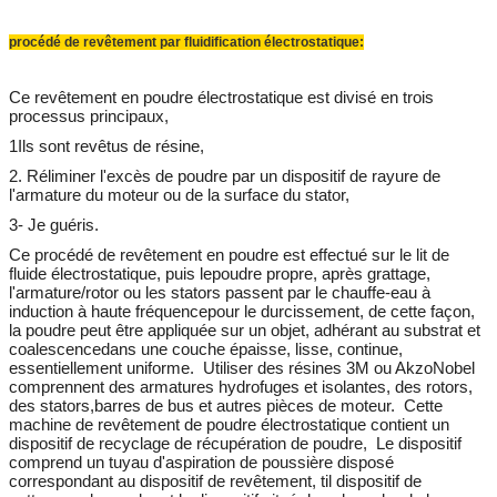
procédé de revêtement par fluidification électrostatique:
Ce revêtement en poudre électrostatique est divisé en trois 
processus principaux,
1Ils sont revêtus de résine,
2. R
éliminer l'excès de poudre par un dispositif de rayure de 
l'armature du moteur ou de la surface du stator,
3- Je guéris.
Ce procédé de revêtement en poudre est effectué sur le lit de 
fluide électrostatique, puis le
poudre propre, après grattage, 
l'armature/rotor ou les stators passent par le chauffe-eau à 
induction à haute fréquence
pour le durcissement, de cette façon, 
la poudre peut être appliquée sur un objet, adhérant au substrat et 
coalescence
dans une couche épaisse, lisse, continue, 
essentiellement uniforme.
Utiliser des résines 3M ou AkzoNobel 
comprennent des armatures hydrofuges et isolantes, des rotors, 
des stators,
barres de bus et autres pièces de moteur.
Cette 
machine de revêtement de poudre électrostatique contient un 
dispositif de recyclage de récupération de poudre,
Le dispositif 
comprend un tuyau d'aspiration de poussière disposé 
correspondant au dispositif de revêtement, t
il dispositif de 