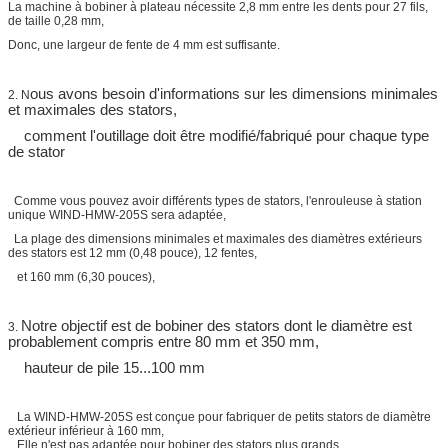
La machine à bobiner à plateau nécessite 2,8 mm entre les dents pour 27 fils,
de taille 0,28 mm,
Donc, une largeur de fente de 4 mm est suffisante.
ous avons besoin d'informations sur les dimensions minimales
2.
N
et maximales des stators,
comment l'outillage doit être modifié/fabriqué pour chaque type
de stator
Comme vous pouvez avoir différents types de stators, l'enrouleuse à station
unique WIND-HMW-205S sera adaptée,
La plage des dimensions minimales et maximales des diamètres extérieurs
des stators est
12 mm (0,48 pouce), 12 fentes,
et 160 mm (6,30 pouces),
Notre objectif est de bobiner des stators dont le diamètre est
3.
probablement compris entre 80 mm et 350 mm,
hauteur de pile 15...100 mm
La WIND-HMW-205S est conçue pour fabriquer de petits stators de diamètre
extérieur inférieur à 160 mm,
Elle n'est pas adaptée pour bobiner des stators plus grands,