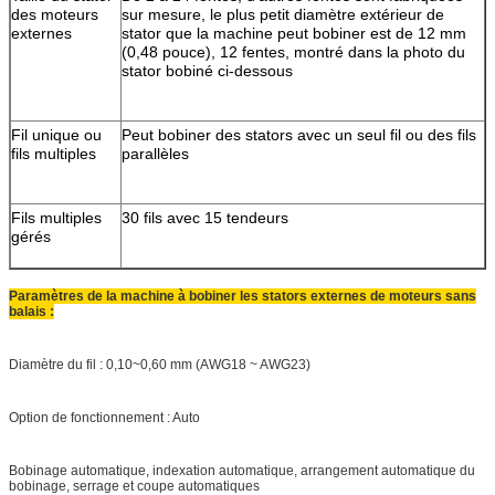
des moteurs
sur mesure, le plus petit diamètre extérieur de
externes
stator que la machine peut bobiner est de 12 mm
(0,48 pouce), 12 fentes, montré dans la photo du
stator bobiné ci-dessous
Fil unique ou
Peut bobiner des stators avec un seul fil ou des fils
fils multiples
parallèles
Fils multiples
30 fils avec 15 tendeurs
gérés
Paramètres de la machine à bobiner les stators externes de moteurs sans
balais :
Diamètre du fil : 0,10~0,60 mm (AWG18 ~ AWG23)
Option de fonctionnement : Auto
Bobinage automatique, indexation automatique, arrangement automatique du
bobinage, serrage et coupe automatiques