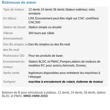
Bobineuse de stator
Type de moteur:
12 dents 24 dents 36 dents Stateur extérieur, rotor,
armature
En détour:
LRK Enroulement peut être réglé sur CNC contrôleur
CNC300
Station de travail:
Station simple ou double
Vitesse
300 tours par câble
d'enroulement:
Des fils simples ou
Des fils simples ou des fils muti
des fils muti:
Redresseur OD:
Pour les produits de base:
Enroulement du
Stators BLDC et PMAC,Pompes,stators de moteurs de
modèles RC pour avions,Aéronefs, Drones,
moteur:
Après-vente:
Ingénieurs disponibles pour entretenir les machines à
l’étranger
machine à enroulement de volant
éolienne de moteur
Surligner:
,
Bobines de fil pour enrouleuse à plateau, 12 dents, 24 dents, 36 dents, stators
BLDC et PMAC
WIND-HMW-205D