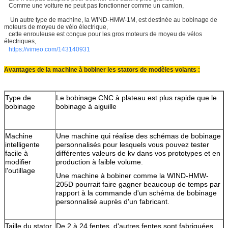
Comme une voiture ne peut pas fonctionner comme un camion,
Un autre type de machine, la WIND-HMW-1M, est destinée au bobinage de
moteurs de moyeu de vélo électrique,
cette enrouleuse est conçue pour les gros moteurs de moyeu de vélos
électriques,
https://vimeo.com/143140931
Avantages de la machine à bobiner les stators de modèles volants :
Type de
Le bobinage CNC à plateau est plus rapide que le
bobinage
bobinage à aiguille
Machine
Une machine qui réalise des schémas de bobinage
intelligente
personnalisés pour lesquels vous pouvez tester
facile à
différentes valeurs de kv dans vos prototypes et en
modifier
production à faible volume.
l'outillage
Une machine à bobiner comme la WIND-HMW-
205D pourrait faire gagner beaucoup de temps par
rapport à la commande d'un schéma de bobinage
personnalisé auprès d'un fabricant.
Taille du stator
De 2 à 24 fentes, d'autres fentes sont fabriquées