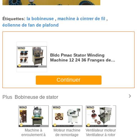
la bobineuse
machine à cintrer de fil
Étiquettes:
,
,
éolienne de fan de plafond
Bldc Pmac Stator Winding
Machine 12 24 36 Franges de
dent de fil d'entraînement de
volant
Continuer
Bobineuse de stator
Plus
teur de
Machine à
Moteur machine
Ventilateur moteur
Prototyp
ond à
enroulement à
de remontage
Ventilateur à rotor
moteur éle