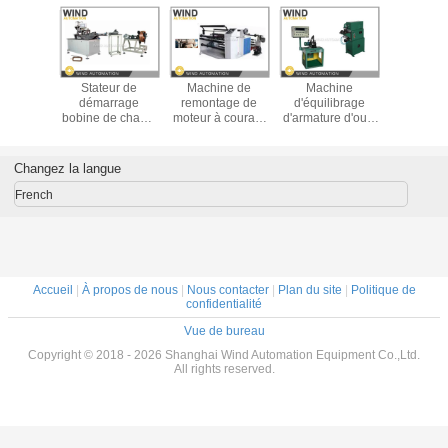
e de
Stateur de
Machine de
Machine
Machin
ction
démarrage
remontage de
d'équilibrage
remon
 pour le
bobine de champ
moteur à courant
d'armature d'outil
automati
ur de
magnétique
alternatif /
électrique avec
moteur à 
age de
machine de
machine de
dispositif de
alternatif 
 machine
remontage
dépollution de
mesure et de
unique
Changez la langue
nome
conducteur de
papier
levage de poids
matériau i
formage et de
French
remontage
Accueil
|
À propos de nous
|
Nous contacter
|
Plan du site
|
Politique de
confidentialité
Vue de bureau
Copyright © 2018 - 2026 Shanghai Wind Automation Equipment Co.,Ltd.
All rights reserved.