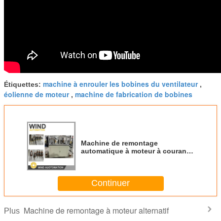
machine à enrouler les bobines du ventilateur
Étiquettes:
,
éolienne de moteur
machine de fabrication de bobines
,
Machine de remontage
automatique à moteur à courant
alternatif AWG 40 à AWG23 fil de
cuivre 0,08 mm à 0,55 mm
Continuer
Machine de remontage à moteur alternatif
Plus