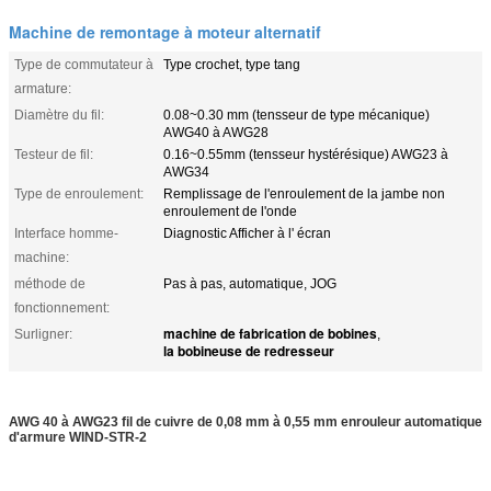
Machine de remontage à moteur alternatif
Type de commutateur à
Type crochet, type tang
armature:
Diamètre du fil:
0.08~0.30 mm (tensseur de type mécanique)
AWG40 à AWG28
Testeur de fil:
0.16~0.55mm (tensseur hystérésique) AWG23 à
AWG34
Type de enroulement:
Remplissage de l'enroulement de la jambe non
enroulement de l'onde
Interface homme-
Diagnostic Afficher à l' écran
machine:
méthode de
Pas à pas, automatique, JOG
fonctionnement:
machine de fabrication de bobines
Surligner:
,
la bobineuse de redresseur
AWG 40 à AWG23 fil de cuivre de 0,08 mm à 0,55 mm enrouleur automatique
d'armure WIND-STR-2