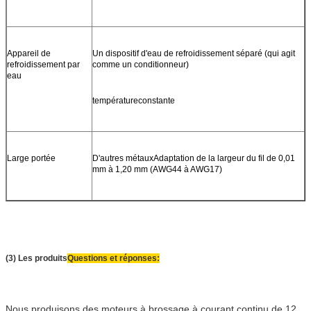
Appareil de
Un dispositif d'eau de refroidissement séparé (qui agit
refroidissement par
comme un conditionneur)
eau
température
constante
Large portée
D'autres métaux
Adaptation de la largeur du fil de 0,01
mm à 1,20 mm (AWG44 à AWG17)
(3) Les produits
Questions et réponses:
Nous produisons des moteurs à brossage à courant continu de 12