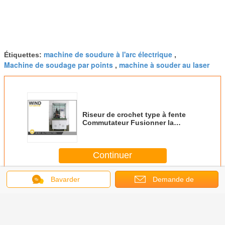
machine de soudure à l'arc électrique
Étiquettes:
,
Machine de soudage par points
machine à souder au laser
,
Riseur de crochet type à fente
Commutateur Fusionner la
machine de soudage à la pointe
de la pile à chaud Fil fusionner
Continuer
Bavarder
Demande de
Machine à palissonner chaude
Plus
soumission